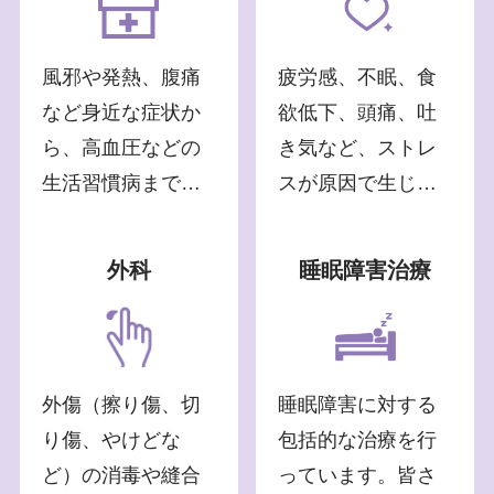
風邪や発熱、腹痛
疲労感、不眠、食
など身近な症状か
欲低下、頭痛、吐
ら、高血圧などの
き気など、ストレ
生活習慣病まで内
スが原因で生じた
科系疾患全般の窓
身体症状や病気を
口となります。症
適切に診療しま
外科
睡眠障害治療
状により、心療内
す。
科的療法、不眠症
治療なども含め、
幅広い選択肢から
外傷（擦り傷、切
睡眠障害に対する
適切な治療を行い
り傷、やけどな
包括的な治療を行
ます。
ど）の消毒や縫合
っています。皆さ