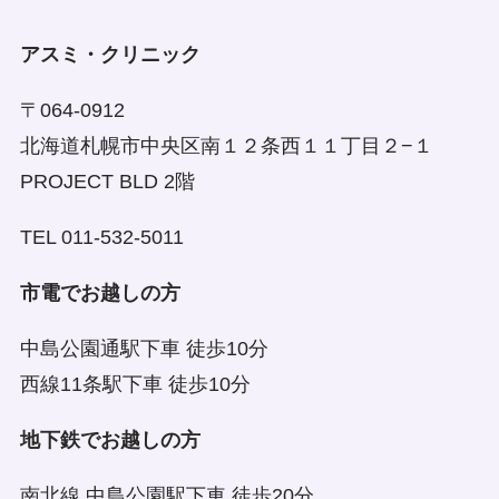
検疫所に必ずご相
に進行を続け、対
アスミ・クリニック
談下さい。
処が遅れると治療
できない場合があ
〒064-0912
ります。早いうち
北海道札幌市中央区南１２条西１１丁目２−１
に当院へご相談く
PROJECT BLD 2階
ださい。
TEL 011-532-5011
市電でお越しの方
中島公園通駅下車 徒歩10分
西線11条駅下車 徒歩10分
地下鉄でお越しの方
南北線 中島公園駅下車 徒歩20分