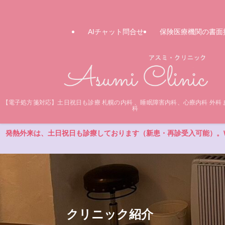
AIチャット問合せ
保険医療機関の書面
【電子処方箋対応】土日祝日も診療 札幌の内科 、睡眠障害内科、心療内科 外科 
科
発熱外来は、土日祝日も診療しております（新患・再診受入可能）。W
クリニック紹介