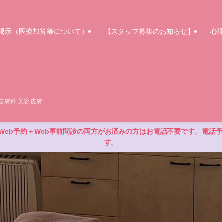
掲示（医療加算等について）
【スタッフ募集のお知らせ】
心
皮膚科 美容皮膚
eb予約＋Web事前問診の両方がお済みの方はお電話不要です。電話
す。